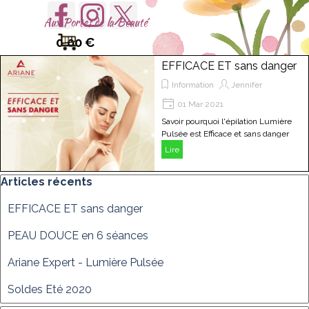
Aller au contenu
Sauter le menu
Aux Portes de la Beauté
0.00 €
EFFICACE ET sans danger
Information
Jennifer
01 Mar 2021
Savoir pourquoi l'épilation Lumière
Pulsée est Efficace et sans danger
Lire
Sauter le bloc Articles récents
Articles récents
EFFICACE ET sans danger
PEAU DOUCE en 6 séances
Ariane Expert - Lumière Pulsée
Soldes Eté 2020