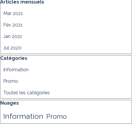
Sauter le bloc Articles mensuels
Articles mensuels
Mar 2021
Fév 2021
Jan 2021
Jul 2020
Sauter le bloc Catégories
Catégories
Information
Promo
Toutes les catégories
Sauter le bloc Nuages
Nuages
Information
Promo