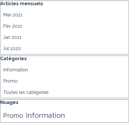
Sauter le bloc Articles mensuels
Articles mensuels
Mar 2021
Fév 2021
Jan 2021
Jul 2020
Sauter le bloc Catégories
Catégories
Information
Promo
Toutes les catégories
Sauter le bloc Nuages
Nuages
Information
Promo