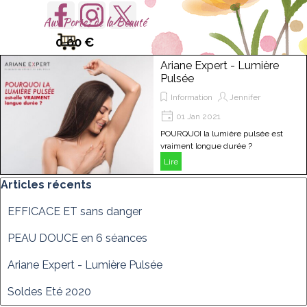
Aller au contenu
Sauter le menu
Aux Portes de la Beauté
0.00 €
Ariane Expert - Lumière
Pulsée
Information
Jennifer
01 Jan 2021
POURQUOI la lumière pulsée est
vraiment longue durée ?
Lire
Sauter le bloc Articles récents
Articles récents
EFFICACE ET sans danger
PEAU DOUCE en 6 séances
Ariane Expert - Lumière Pulsée
Soldes Eté 2020